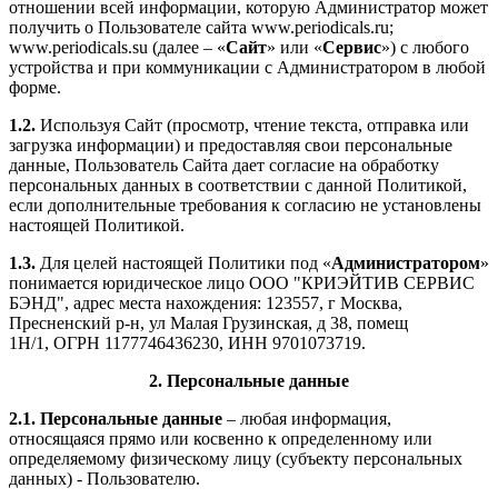
отношении всей информации, которую Администратор может
получить о Пользователе сайта
www
.
periodicals
.
ru
;
www
.
periodicals
.
su
(далее – «
Сайт
» или «
Сервис
») с любого
устройства и при коммуникации с Администратором в любой
форме.
1.2.
Используя
C
айт (просмотр, чтение текста, отправка или
загрузка информации) и предоставляя свои персональные
данные, Пользователь Сайта дает согласие на обработку
персональных данных в соответствии с данной Политикой,
если дополнительные требования к согласию не установлены
настоящей Политикой.
1.3.
Для целей настоящей Политики под «
Администратором
»
понимается юридическое лицо
ООО "КРИЭЙТИВ СЕРВИС
БЭНД", адрес места нахождения: 123557, г Москва,
Пресненский р-н, ул Малая Грузинская, д 38, помещ
1Н/1,
ОГРН 1177746436230, ИНН 9701073719.
2. Персональные данные
2.1.
Персональные данные
– любая информация,
относящаяся прямо или косвенно к определенному или
определяемому физическому лицу (субъекту персональных
данных) - Пользователю.