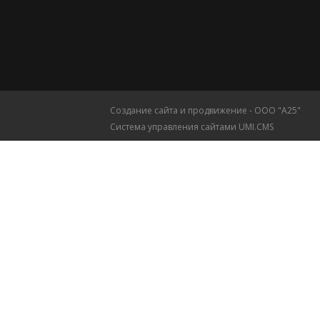
Создание сайта и продвижение - ООО "А25"
Система управления сайтами UMI.CMS