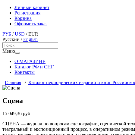
Личный кабинет
Регистрация
Корзина
Оформить заказ
РУБ
/
USD
/
EUR
Русский
/
English
Меню
О МАГАЗИНЕ
Каталог РФ и СНГ
Контакты
Главная
/
Каталог периодических изданий и книг Российско
Сцена
15 049,36 руб
СЦЕНА — журнал по вопросам сценографии, сценической техни
театральный и экспозиционный процесс, в оперативном режиме
театра; уделяет внимание истории и современному развитию те