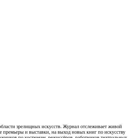
области зрелищных искусств. Журнал отслеживает живой
е премьеры и выставки, на выход новых книг по искусству
дожников по костюмам, режиссёров, работников театральных