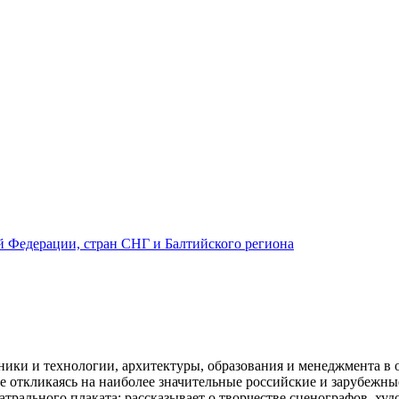
й Федерации, стран СНГ и Балтийского региона
ки и технологии, архитектуры, образования и менеджмента в 
 откликаясь на наиболее значительные российские и зарубежны
атрального плаката; рассказывает о творчестве сценографов, ху