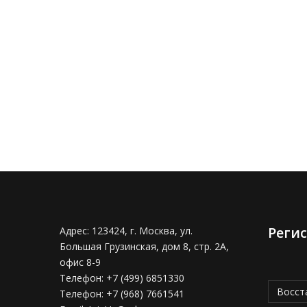
Реги
Адрес:
123424, г. Москва, ул.
Большая Грузинская, дом 8, стр. 2А,
офис 8-9
Телефон:
+7 (499) 6851330
Восст
Телефон:
+7 (968) 7661541