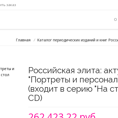
ть заказ
О
Главная
/
Каталог периодических изданий и книг Росс
Российская элита: акт
"Портреты и персонал
(входит в серию "На с
CD)
262 423,22 руб