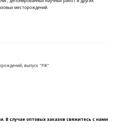
ниг, депонированных научных работ и других
азовых месторождений.
орождений, выпуск "РЖ"
. В случае оптовых заказов свяжитесь с нами