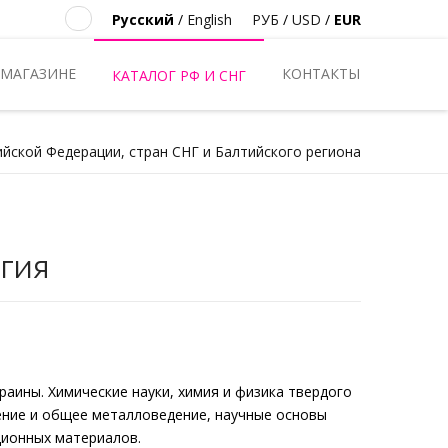
Русский
/
English
РУБ
/
USD
/
EUR
 МАГАЗИНЕ
КОНТАКТЫ
КАТАЛОГ РФ И СНГ
ийской Федерации, стран СНГ и Балтийского региона
гия
аины. Химические науки, химия и физика твердого
ение и общее металловедение, научные основы
ционных материалов.