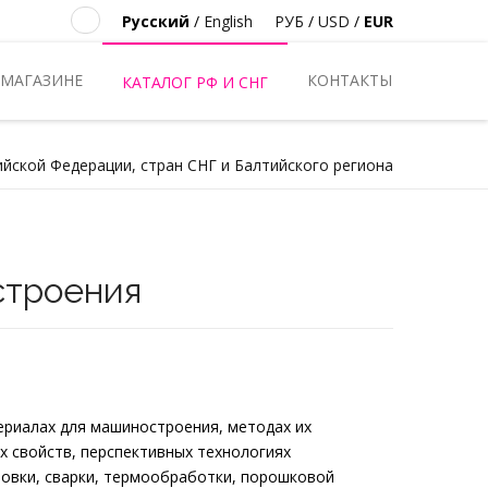
Русский
/
English
РУБ
/
USD
/
EUR
 МАГАЗИНЕ
КОНТАКТЫ
КАТАЛОГ РФ И СНГ
ийской Федерации, стран СНГ и Балтийского региона
строения
ериалах для машиностроения, методах их
х свойств, перспективных технологиях
повки, сварки, термообработки, порошковой